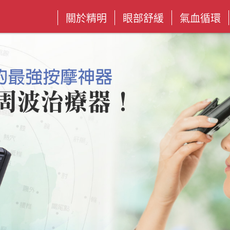
關於精明
眼部舒緩
氣血循環