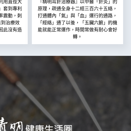
利用直徑大
『精明耳針治療器』以中醫「針灸」的
」套到專利
原理，疏通全身十二經三百六十五絡，
率震動，刺
打通體內「氣」與「血」運行的通路，
達到治療效
「經絡」通了以後，「五臟六腑」的機
因此沒有造
能就能正常運作，時間常做有耐心會好
轉。