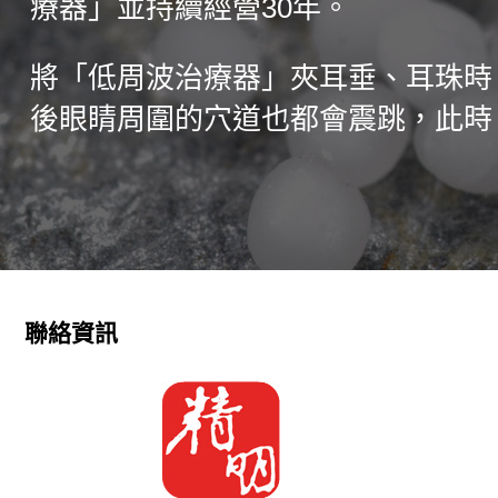
療器」並持續經營30年。
將「低周波治療器」夾耳垂、耳珠時
後眼睛周圍的穴道也都會震跳，此時
聯絡資訊