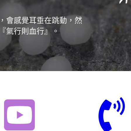
，會感覺耳垂在跳動，然
『氣行則血行』。