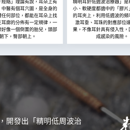
「經絡」理論有說，耳朵上有
精明耳針低週波治療器」是
，中醫有個耳穴圖，是全身的
小、軟硬度都適中的「膠片
體任何部位，都能在耳朵上找
的耳夾上，利用低週波的頻
在耳廓的分佈有一定規律，一
激耳垂、耳珠的對應部位
廓好像一個倒置的胎兒，頭部
果，不像耳針具有侵入性，
朝下，臀部朝上。
成感染的風險。
，開發出「精明低周波治