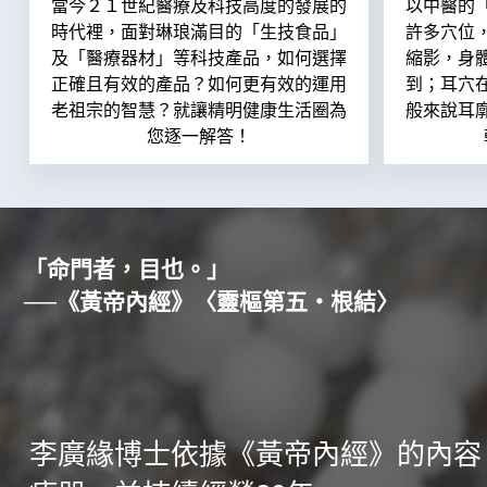
當今２１世紀醫療及科技高度的發展的
以中醫的
時代裡，面對琳琅滿目的「生技食品」
許多穴位
及「醫療器材」等科技產品，如何選擇
縮影，身
正確且有效的產品？如何更有效的運用
到；耳穴
老祖宗的智慧？就讓精明健康生活圈為
般來說耳
您逐一解答！
「命門者，目也。」
──《黃帝內經》〈靈樞第五‧根結〉
李廣緣博士依據《黃帝內經》的內容